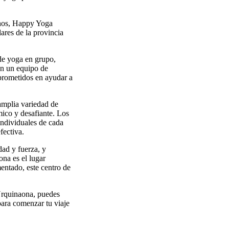
chos, Happy Yoga
ares de la provincia
de yoga en grupo,
con un equipo de
prometidos en ayudar a
amplia variedad de
mico y desafiante. Los
 individuales de cada
fectiva.
dad y fuerza, y
na es el lugar
mentado, este centro de
Urquinaona, puedes
para comenzar tu viaje