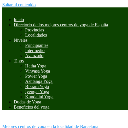
Saltar al contenido
Inicio
Directorio de los mejores centros de yoga de España
Provincias
Localidades
Niveles
Principiantes
Intermedio
Avanzado
Tipos
Hatha Yoga
Vinyasa Yoga
Power Yoga
Ashtanga Yoga
Bikram Yoga
Iyengar Yoga
Kundalini Yoga
Dudas de Yoga
Beneficios del yoga
Mejores centros de yoga en la localidad de Barcelona