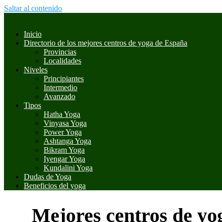
Saltar al contenido
Inicio
Directorio de los mejores centros de yoga de España
Provincias
Localidades
Niveles
Principiantes
Intermedio
Avanzado
Tipos
Hatha Yoga
Vinyasa Yoga
Power Yoga
Ashtanga Yoga
Bikram Yoga
Iyengar Yoga
Kundalini Yoga
Dudas de Yoga
Beneficios del yoga
Mejores centros de yog